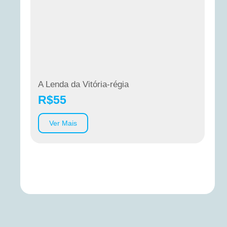
A Lenda da Vitória-régia
R$
55
Ver Mais